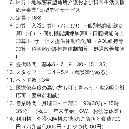
区分：地域密着型通所介護および日常生活支援
総合事業1日型デイサービス
定員：16名
加算：入浴加算Ⅱ（およびⅠ）・個別機能訓練加
算Ⅰ（イ）・個別機能訓練加算Ⅱ・口腔機能向上
加算Ⅱ・サービス提供体制強化加I・ADL維持等
加算・科学的介護推進体制加算・処遇改善加算
Ⅰ
提供時間：基本6～7（9：30～15：35）
スタッフ：一日4～5名（看護師含める）
ベッド数：3台
医療依存度の高い方も可：胃ろう・喀痰吸引対
応可（要事前相談）
営業時間：月曜日～土曜日 9時30分～15時
35分 （祝日、年末年始、GW、お盆は休業）
利用料：介護保険料の1割のご負担と食費700
円（お弁当代600円・おやつ代100円）