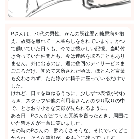
Pさんは、70代の男性。がんの既往歴と糖尿病を抱
え、故郷を離
れて一人暮らしをされています。かつ
て働いていた日々も、
今では懐かしい記憶。当時付
き合っていた仲間とも、
今は連絡を取ることもあり
ません。外に出るのは、
週に数回のデイサービスま
ごころだけ。初めて来所された頃は、
ほとんど言葉
も交わされず、ただ静かに椅子に座っているだけで
し
た。
けれど、日々を重ねるうちに、少しずつ表情がやわ
らぎ、スタッフ
や他の利用者さんとのやり取りの中
で、ときおり小さな笑顔が見ら
れるように。
ある日、Pさんがぽつりと冗談を言ったとき、周囲に
いた皆さんが
一斉に笑いました。
その時のPさんの、照れくさそうな、それでいてどこ
かうれしそう
な笑顔が、今も心に残っています。